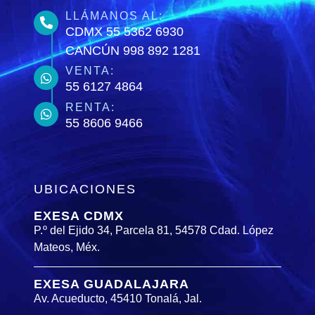
LLÁMANOS AL:
CDMX 55 5362 6930
CANCÚN 998 892 1281
VENTA:
55 6127 4864
RENTA:
55 8606 9466
UBICACIONES
EXESA CDMX
P.º del Ejido 34, Parcela 81, 54578 Cdad. López
Mateos, Méx.
EXESA GUADALAJARA
Av. Acueducto, 45410 Tonalá, Jal.