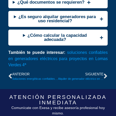
¿Qué documentos se requieren?
¿Es seguro alquilar generadores para
uso residencial?
¿Cómo calcular la capacidad
adecuada?
También te puede interesar:
soluciones confiables
en generadores eléctricos para proyectos en Lomas
Verdes 4ª
ANTERIOR
SIGUIENTE
Soluciones energéticas confiables: alquiler de generador eléctrico para negocios y hogares en Lomas Verdes 4ª, Naucalpan
Alquiler de generador eléctrico en Lomas Verdes 6ª, Naucalpan: guía y opciones
ATENCIÓN PERSONALIZADA
INMEDIATA
Comunícate con Exesa y recibe asesoría profesional hoy
mismo.