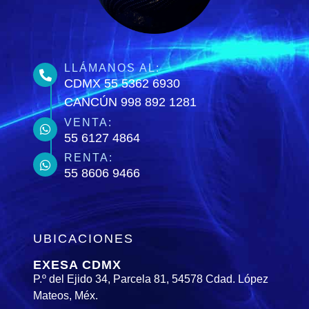
LLÁMANOS AL:
CDMX 55 5362 6930
CANCÚN 998 892 1281
VENTA:
55 6127 4864
RENTA:
55 8606 9466
UBICACIONES
EXESA CDMX
P.º del Ejido 34, Parcela 81, 54578 Cdad. López
Mateos, Méx.