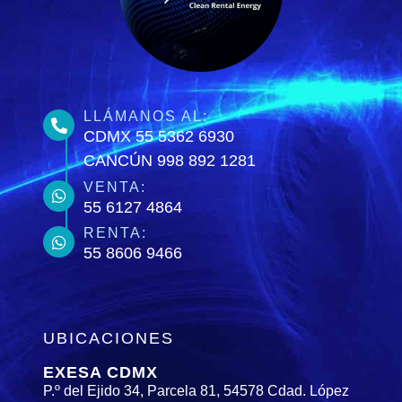
LLÁMANOS AL:
CDMX 55 5362 6930
CANCÚN 998 892 1281
VENTA:
55 6127 4864
RENTA:
55 8606 9466
UBICACIONES
EXESA CDMX
P.º del Ejido 34, Parcela 81, 54578 Cdad. López