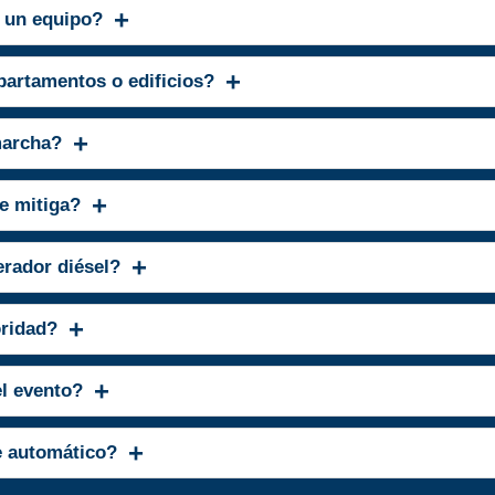
 un equipo?
partamentos o edificios?
marcha?
e mitiga?
rador diésel?
oridad?
el evento?
e automático?