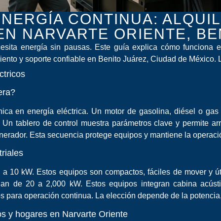
NERGÍA CONTINUA: ALQUI
EN NARVARTE ORIENTE, BE
sita energía sin pausas. Este guía explica cómo funciona el
ento y soporte confiable en Benito Juárez, Ciudad de México. L
ctricos
era?
ica en energía eléctrica. Un motor de gasolina, diésel o ga
e. Un tablero de control muestra parámetros clave y permite
generador. Esta secuencia protege equipos y mantiene la operació
triales
1 a 10 kW. Estos equipos son compactos, fáciles de mover y út
gan de 20 a 2,000 kW. Estos equipos integran cabina acúst
os para operación continua. La elección depende de la potencia,
os y hogares en Narvarte Oriente