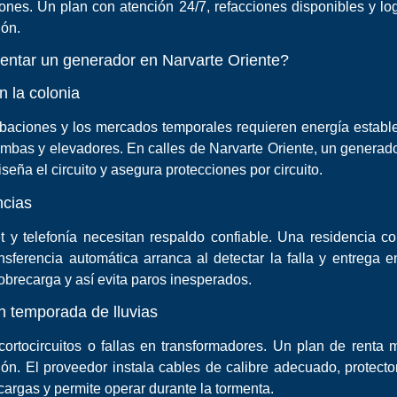
cciones. Un plan con atención 24/7, refacciones disponibles y lo
ión.
rentar un generador en Narvarte Oriente?
n la colonia
 grabaciones y los mercados temporales requieren energía establ
as y elevadores. En calles de Narvarte Oriente, un generador
seña el circuito y asegura protecciones por circuito.
ncias
t y telefonía necesitan respaldo confiable. Una residencia c
nsferencia automática arranca al detectar la falla y entrega 
obrecarga y así evita paros inesperados.
en temporada de lluvias
cortocircuitos o fallas en transformadores. Un plan de renta 
ión. El proveedor instala cables de calibre adecuado, protecto
argas y permite operar durante la tormenta.