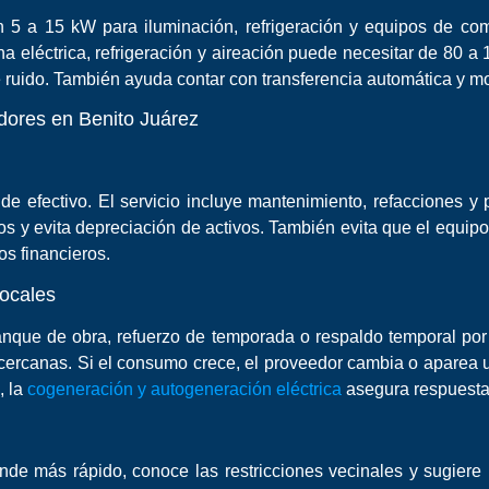
 a 15 kW para iluminación, refrigeración y equipos de comun
na eléctrica, refrigeración y aireación puede necesitar de 80 
e ruido. También ayuda contar con transferencia automática y m
adores en Benito Juárez
ujo de efectivo. El servicio incluye mantenimiento, refacciones 
tos y evita depreciación de activos. También evita que el equipo
os financieros.
locales
nque de obra, refuerzo de temporada o respaldo temporal por 
cercanas. Si el consumo crece, el proveedor cambia o aparea u
, la
cogeneración y autogeneración eléctrica
asegura respuesta 
e más rápido, conoce las restricciones vecinales y sugiere h